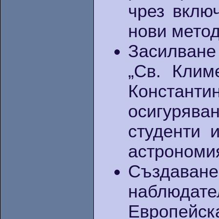
чрез вклю
нови метод
Засилване
„Св. Клим
Констан
осигуряван
студенти 
астрономи
Създаван
наблюдате
Европейск