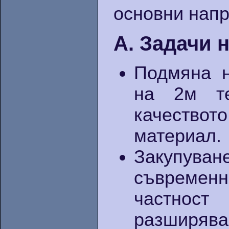
основни напр
А. Задачи 
Подмяна н
на 2м те
качествот
материал.
Закупув
съвременн
частност
разширяван