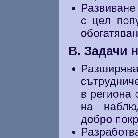
Развиване 
с цел поп
обогатяван
B. Задачи 
Разширя
сътруднич
в региона 
на наблю
добро покр
Разработ