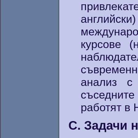
привлекате
английс
междунаро
курсове (
наблюд
съвремен
анализ с
съседнит
работят в 
С. Задачи 