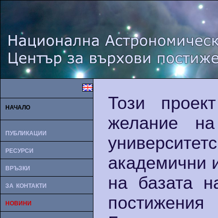
Този проек
начало
желание на
публикации
универси
ресурси
академични и
връзки
на базата н
за контакти
постижения
новини