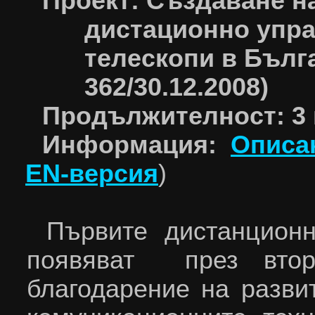
П
роект: Създаване н
дистационно упр
телескопи в Бълг
362/30.12.2008)
Продължителност: 3 г
Информация:
Описан
EN
-
версия
)
Първите дистанцион
появяват през вто
благодарение на разви