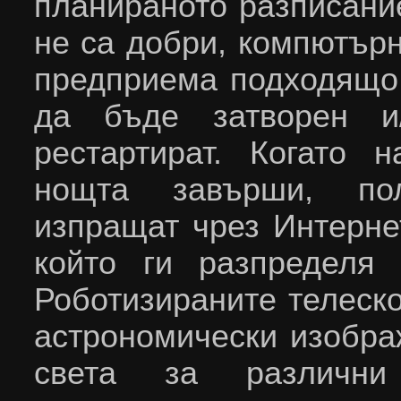
планираното разписани
не са добри, компютър
предприема подходящо 
да бъде затворен и
рестартират. Когато 
нощта завърши, по
изпращат чрез Интерне
който ги разпределя 
Роботизираните телеск
астрономически изобра
света за различни